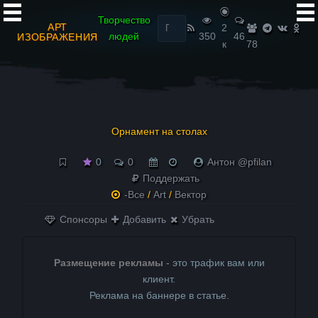
Найти:
Творчество
АРТ
2
людей
350
46
ИЗОБРАЖЕНИЯ
к
78
Орнамент на столах
0
0
Антон @pfilan
Поддержать
-Все
/
Art
/
Вектор
Спонсоры
Добавить
Убрать
Размещение рекламы
- это трафик вам или
клиент.
Реклама на баннере в статье.