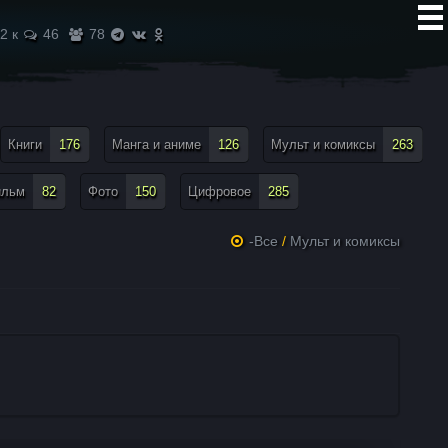
2 к
46
78
Книги
176
Манга и аниме
126
Мульт и комиксы
263
ильм
82
Фото
150
Цифровое
285
-Все
/
Мульт и комиксы