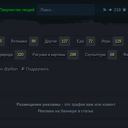
Найти:
Творчество людей
218
5
Вспышка
88
Другое
127
Еда
72
Игры
129
рирода
320
Рисунки и картины
298
Скульптура
68
Ф
н @pfilan
Поддержать
Размещение рекламы
- это трафик вам или клиент.
Реклама на баннере в статье.