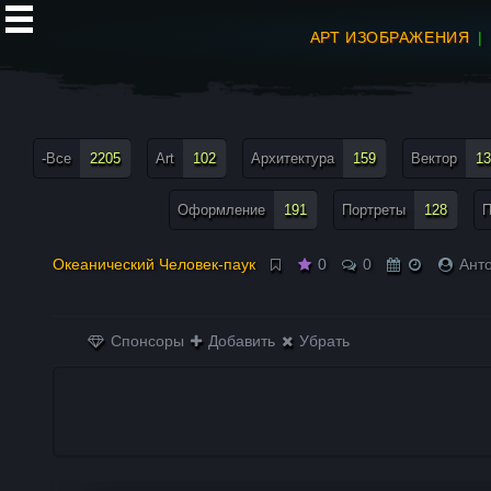
АРТ ИЗОБРАЖЕНИЯ
все теги меню
-Все
2205
Art
102
Архитектура
159
Вектор
13
Оформление
191
Портреты
128
П
Океанический Человек-паук
0
0
Анто
Спонсоры
Добавить
Убрать