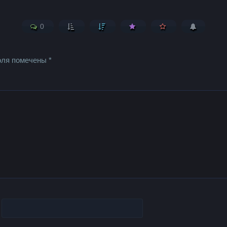
0
оля помечены
*