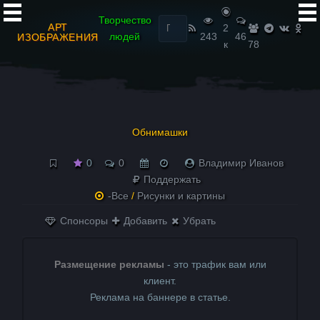
Найти:
Творчество
АРТ
2
людей
243
46
ИЗОБРАЖЕНИЯ
к
78
Обнимашки
0
0
Владимир Иванов
Поддержать
-Все
/
Рисунки и картины
Спонсоры
Добавить
Убрать
Размещение рекламы
- это трафик вам или
клиент.
Реклама на баннере в статье.