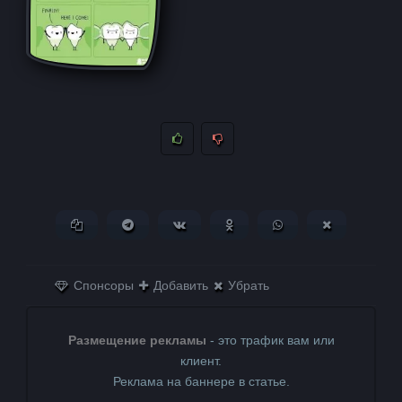
Копировать ссылку
Поделиться в Telegram
Поделиться ВКонтакте
Поделиться в
Поделиться в
Поделитьс
Одноклассниках
WhatsApp
в X (Twitter)
Спонсоры
Добавить
Убрать
Размещение рекламы
- это трафик вам или
клиент.
Реклама на баннере в статье.