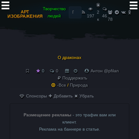
Найти:
Творчество
АРТ
2
людей
197
46
ИЗОБРАЖЕНИЯ
к
78
О драконах
0
0
Антон @pfilan
Поддержать
-Все
/
Природа
Спонсоры
Добавить
Убрать
Размещение рекламы
- это трафик вам или
клиент.
Реклама на баннере в статье.