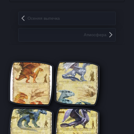
Запись навигация
Осеняя выпeчка
Атмосфера