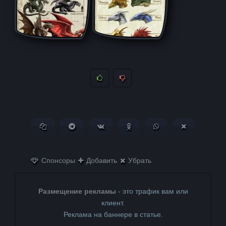
Копировать ссылку
Поделиться в Telegram
Поделиться ВКонтакте
Поделиться в
Поделиться в
Поделитьс
Одноклассниках
WhatsApp
в X (Twitter)
Спонсоры
Добавить
Убрать
Размещение рекламы
- это трафик вам или
клиент.
Реклама на баннере в статье.