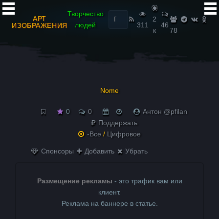
Найти:
Творчество
АРТ
2
людей
311
46
ИЗОБРАЖЕНИЯ
к
78
Nome
0
0
Антон @pfilan
Поддержать
-Все
/
Цифровое
Спонсоры
Добавить
Убрать
Размещение рекламы
- это трафик вам или
клиент.
Реклама на баннере в статье.