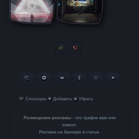
Копировать ссылку
Поделиться в Telegram
Поделиться ВКонтакте
Поделиться в
Поделиться в
Поделитьс
Одноклассниках
WhatsApp
в X (Twitter)
Спонсоры
Добавить
Убрать
Размещение рекламы
- это трафик вам или
клиент.
Реклама на баннере в статье.