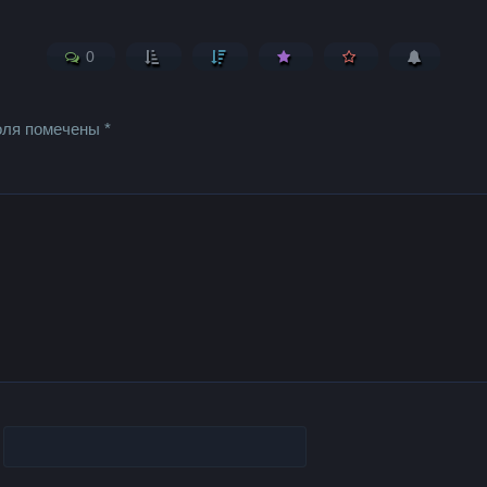
0
оля помечены
*