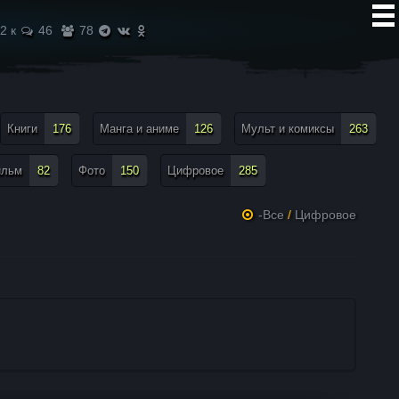
2 к
46
78
Книги
176
Манга и аниме
126
Мульт и комиксы
263
ильм
82
Фото
150
Цифровое
285
-Все
/
Цифровое