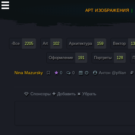
АРТ ИЗОБРАЖЕНИЯ
все теги меню
-Все
2205
Art
102
Архитектура
159
Вектор
13
Оформление
191
Портреты
128
П
Nina Mazursky
0
0
Антон @pfilan
Спонсоры
Добавить
Убрать