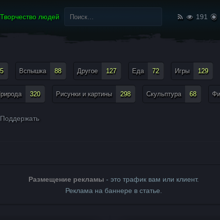
Найти:
Творчество людей
191
5
Вспышка
88
Другое
127
Еда
72
Игры
129
рирода
320
Рисунки и картины
298
Скульптура
68
Ф
Поддержать
Размещение рекламы
- это трафик вам или клиент.
Реклама на баннере в статье.