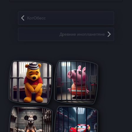
Запись навигация
КотОбесс
Древние инопланетяне