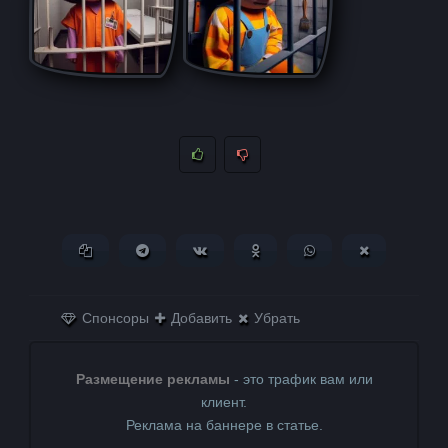
Копировать ссылку
Поделиться в Telegram
Поделиться ВКонтакте
Поделиться в
Поделиться в
Поделитьс
Одноклассниках
WhatsApp
в X (Twitter)
Спонсоры
Добавить
Убрать
Размещение рекламы
- это трафик вам или
клиент.
Реклама на баннере в статье.