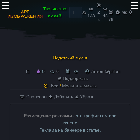
Найти:
Творчество
АРТ
2
людей
148
46
ИЗОБРАЖЕНИЯ
к
78
Недетский мульт
0
0
Антон @pfilan
Поддержать
-Все
/
Мульт и комиксы
Спонсоры
Добавить
Убрать
Размещение рекламы
- это трафик вам или
клиент.
Реклама на баннере в статье.