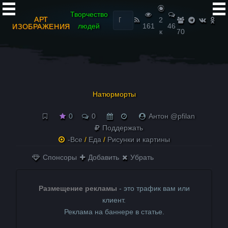
Найти:
Творчество
АРТ
2
людей
161
46
ИЗОБРАЖЕНИЯ
к
70
Натюрморты
0
0
Антон @pfilan
Поддержать
-Все
/
Еда
/
Рисунки и картины
Спонсоры
Добавить
Убрать
Размещение рекламы
- это трафик вам или
клиент.
Реклама на баннере в статье.