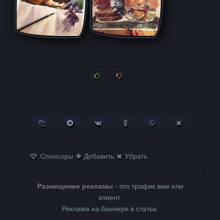
Копировать ссылку
Поделиться в Telegram
Поделиться ВКонтакте
Поделиться в
Поделиться в
Поделитьс
Одноклассниках
WhatsApp
в X (Twitter)
Спонсоры
Добавить
Убрать
Размещение рекламы
- это трафик вам или
клиент.
Реклама на баннере в статье.