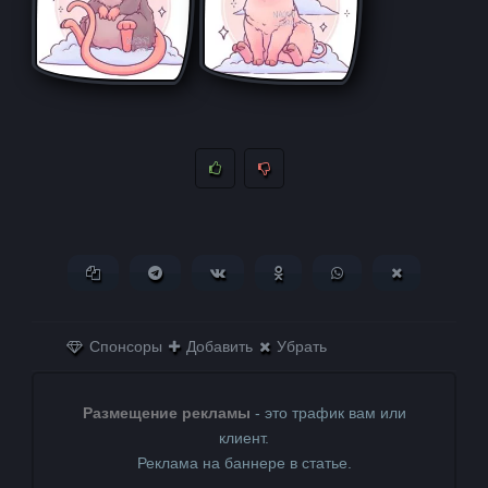
Копировать ссылку
Поделиться в Telegram
Поделиться ВКонтакте
Поделиться в
Поделиться в
Поделитьс
Одноклассниках
WhatsApp
в X (Twitter)
Спонсоры
Добавить
Убрать
Размещение рекламы
- это трафик вам или
клиент.
Реклама на баннере в статье.