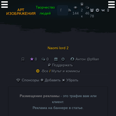
Найти:
Творчество
АРТ
2
людей
144
46
ИЗОБРАЖЕНИЯ
к
78
Naomi lord 2
0
0
Антон @pfilan
Поддержать
-Все
/
Мульт и комиксы
Спонсоры
Добавить
Убрать
Размещение рекламы
- это трафик вам или
клиент.
Реклама на баннере в статье.