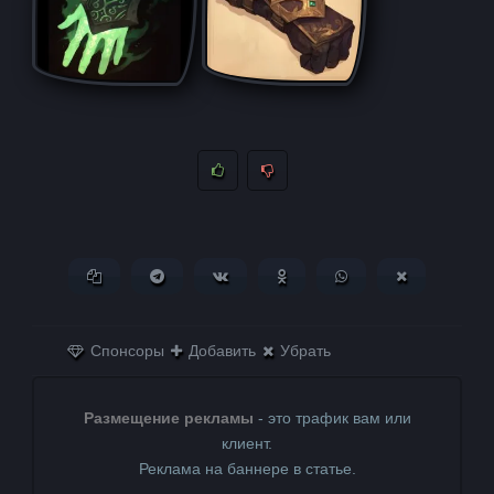
Копировать ссылку
Поделиться в Telegram
Поделиться ВКонтакте
Поделиться в
Поделиться в
Поделитьс
Одноклассниках
WhatsApp
в X (Twitter)
Спонсоры
Добавить
Убрать
Размещение рекламы
- это трафик вам или
клиент.
Реклама на баннере в статье.