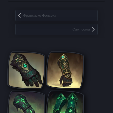
Запись навигация
Франсиско Фонсека
Симпсоны