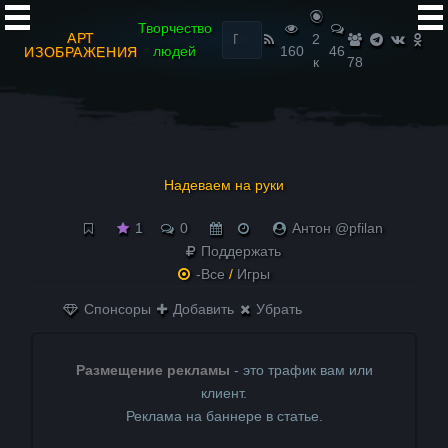
Найти:
Творчество
АРТ
2
людей
160
46
ИЗОБРАЖЕНИЯ
к
78
Надеваем на руки
1
0
Антон @pfilan
Поддержать
-Все
/
Игры
Спонсоры
Добавить
Убрать
Размещение рекламы
- это трафик вам или
клиент.
Реклама на баннере в статье.