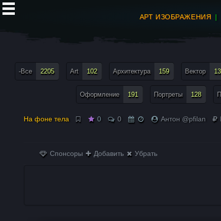
АРТ ИЗОБРАЖЕНИЯ
все теги меню
-Все
2205
Art
102
Архитектура
159
Вектор
13
Оформление
191
Портреты
128
П
На фоне тела
0
0
Антон @pfilan
Спонсоры
Добавить
Убрать