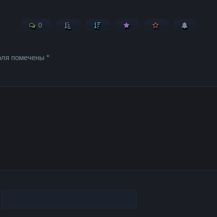
0
оля помечены
*