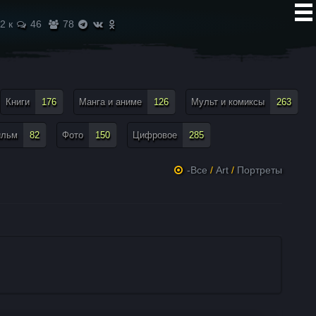
2 к
46
78
Книги
176
Манга и аниме
126
Мульт и комиксы
263
ильм
82
Фото
150
Цифровое
285
-Все
/
Art
/
Портреты