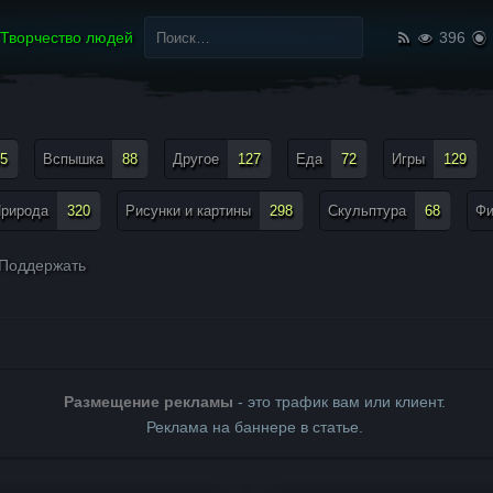
Найти:
Творчество людей
396
5
Вспышка
88
Другое
127
Еда
72
Игры
129
рирода
320
Рисунки и картины
298
Скульптура
68
Ф
Поддержать
Размещение рекламы
- это трафик вам или клиент.
Реклама на баннере в статье.