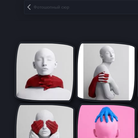
Запись навигация
Фотошопный сюр