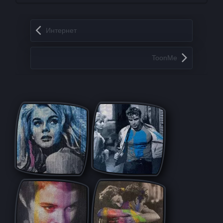
Запись навигация
Интернет
ToonMe