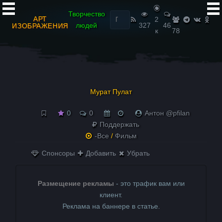
Найти:
Творчество
АРТ
2
людей
327
46
ИЗОБРАЖЕНИЯ
к
78
Мурат Пулат
0
0
Антон @pfilan
Поддержать
-Все
/
Фильм
Спонсоры
Добавить
Убрать
Размещение рекламы
- это трафик вам или
клиент.
Реклама на баннере в статье.