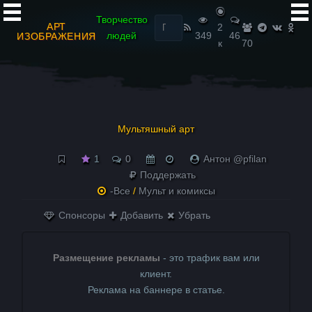
Найти:
Творчество
АРТ
2
людей
349
46
ИЗОБРАЖЕНИЯ
к
70
Мультяшный арт
1
0
Антон @pfilan
Поддержать
-Все
/
Мульт и комиксы
Спонсоры
Добавить
Убрать
Размещение рекламы
- это трафик вам или
клиент.
Реклама на баннере в статье.