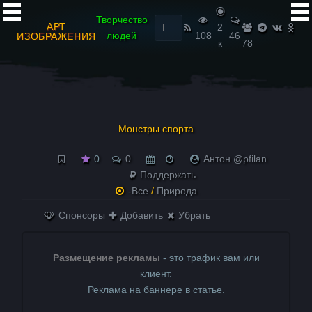
Найти:
Творчество
АРТ
2
людей
108
46
ИЗОБРАЖЕНИЯ
к
78
Монстры спорта
0
0
Антон @pfilan
Поддержать
-Все
/
Природа
Спонсоры
Добавить
Убрать
Размещение рекламы
- это трафик вам или
клиент.
Реклама на баннере в статье.