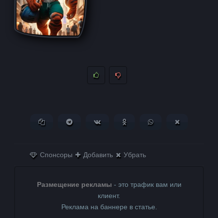
Копировать ссылку
Поделиться в Telegram
Поделиться ВКонтакте
Поделиться в
Поделиться в
Поделитьс
Одноклассниках
WhatsApp
в X (Twitter)
Спонсоры
Добавить
Убрать
Размещение рекламы
- это трафик вам или
клиент.
Реклама на баннере в статье.