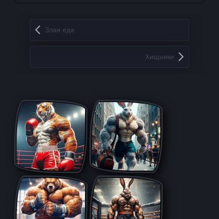
Запись навигация
Злая еда
Хищники