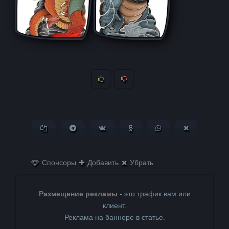
Копировать ссылку
Поделиться в Telegram
Поделиться ВКонтакте
Поделиться в
Поделиться в
Поделитьс
Одноклассниках
WhatsApp
в X (Twitter)
Спонсоры
Добавить
Убрать
Размещение рекламы
- это трафик вам или
клиент.
Реклама на баннере в статье.