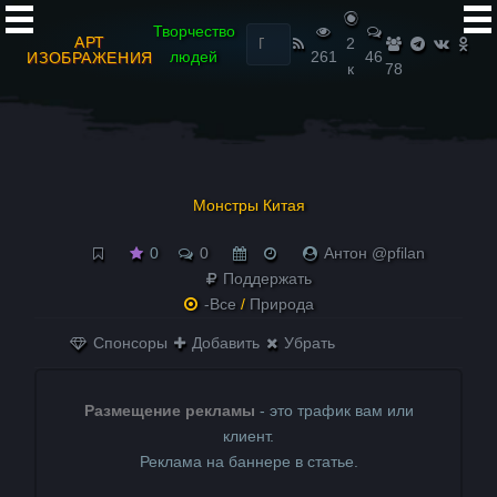
Найти:
Творчество
АРТ
2
людей
261
46
ИЗОБРАЖЕНИЯ
к
78
Монстры Китая
0
0
Антон @pfilan
Поддержать
-Все
/
Природа
Спонсоры
Добавить
Убрать
Размещение рекламы
- это трафик вам или
клиент.
Реклама на баннере в статье.