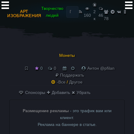
Найти:
Творчество
АРТ
2
людей
160
46
ИЗОБРАЖЕНИЯ
к
78
Монеты
0
0
Антон @pfilan
Поддержать
-Все
/
Другое
Спонсоры
Добавить
Убрать
Размещение рекламы
- это трафик вам или
клиент.
Реклама на баннере в статье.