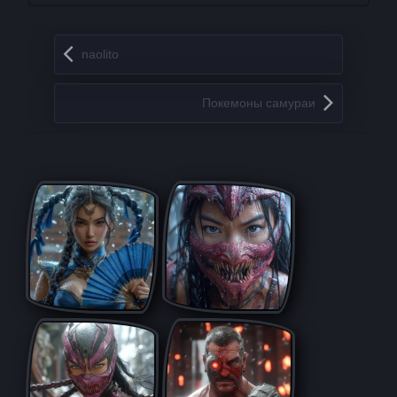
Запись навигация
naolito
Покемоны самураи