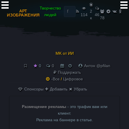
Найти:
Творчество
АРТ
2
людей
114
46
ИЗОБРАЖЕНИЯ
к
78
MK от ИИ
0
0
Антон @pfilan
Поддержать
-Все
/
Цифровое
Спонсоры
Добавить
Убрать
Размещение рекламы
- это трафик вам или
клиент.
Реклама на баннере в статье.