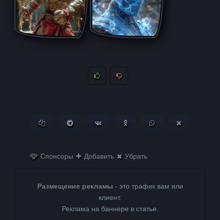
Копировать ссылку
Поделиться в Telegram
Поделиться ВКонтакте
Поделиться в
Поделиться в
Поделитьс
Одноклассниках
WhatsApp
в X (Twitter)
Спонсоры
Добавить
Убрать
Размещение рекламы
- это трафик вам или
клиент.
Реклама на баннере в статье.