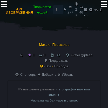
Найти:
Творчество
АРТ
2
людей
277
46
ИЗОБРАЖЕНИЯ
к
78
Михаил Проскалов
0
0
Антон @pfilan
Поддержать
-Все
/
Природа
Спонсоры
Добавить
Убрать
Размещение рекламы
- это трафик вам или
клиент.
Реклама на баннере в статье.