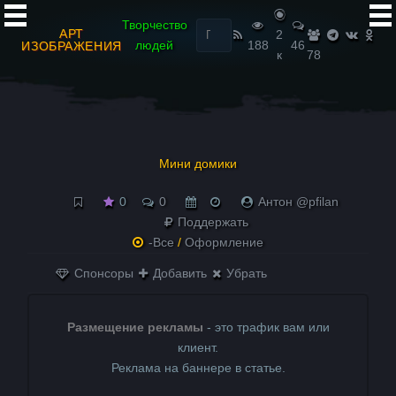
Найти:
Творчество
АРТ
2
людей
188
46
ИЗОБРАЖЕНИЯ
к
78
Мини домики
0
0
Антон @pfilan
Поддержать
-Все
/
Оформление
Спонсоры
Добавить
Убрать
Размещение рекламы
- это трафик вам или
клиент.
Реклама на баннере в статье.