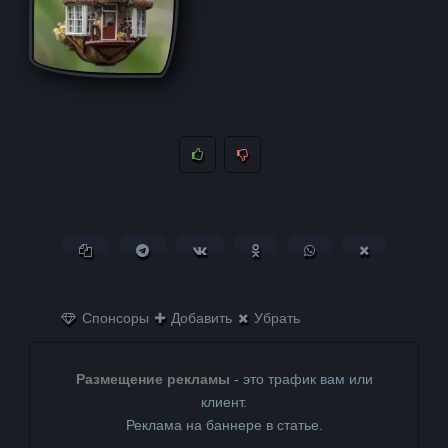
Копировать ссылку
Поделиться в Telegram
Поделиться ВКонтакте
Поделиться в
Поделиться в
Поделитьс
Одноклассниках
WhatsApp
в X (Twitter)
Спонсоры
Добавить
Убрать
Размещение рекламы
- это трафик вам или
клиент.
Реклама на баннере в статье.