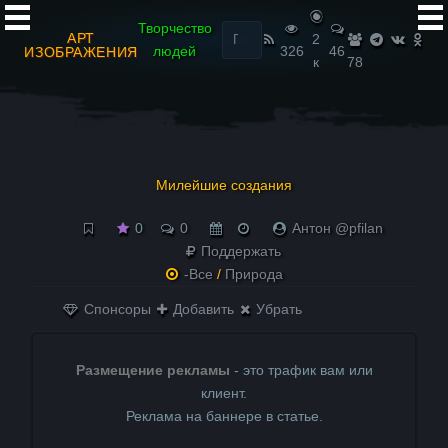
Найти:
Творчество
АРТ
2
людей
326
46
ИЗОБРАЖЕНИЯ
к
78
Милейшие создания
0
0
Антон @pfilan
Поддержать
-Все
/
Природа
Спонсоры
Добавить
Убрать
Размещение рекламы
- это трафик вам или
клиент.
Реклама на баннере в статье.