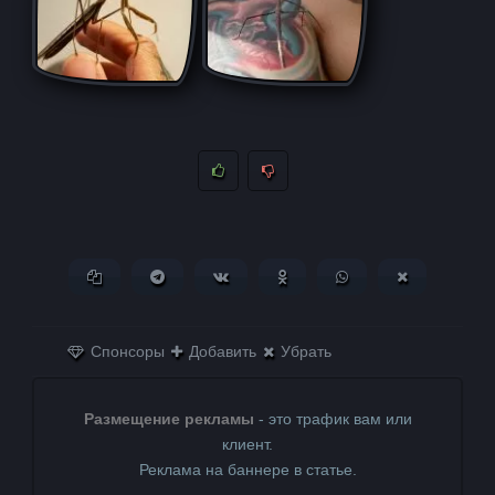
Копировать ссылку
Поделиться в Telegram
Поделиться ВКонтакте
Поделиться в
Поделиться в
Поделитьс
Одноклассниках
WhatsApp
в X (Twitter)
Спонсоры
Добавить
Убрать
Размещение рекламы
- это трафик вам или
клиент.
Реклама на баннере в статье.