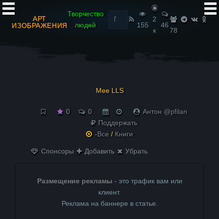
Найти:
Творчество
АРТ
2
людей
155
46
ИЗОБРАЖЕНИЯ
к
78
Mee LLS
0
0
Антон @pfilan
Поддержать
-Все
/
Книги
Спонсоры
Добавить
Убрать
Размещение рекламы
- это трафик вам или
клиент.
Реклама на баннере в статье.