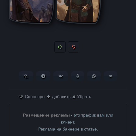
Копировать ссылку
Поделиться в Telegram
Поделиться ВКонтакте
Поделиться в
Поделиться в
Поделитьс
Одноклассниках
WhatsApp
в X (Twitter)
Спонсоры
Добавить
Убрать
Размещение рекламы
- это трафик вам или
клиент.
Реклама на баннере в статье.