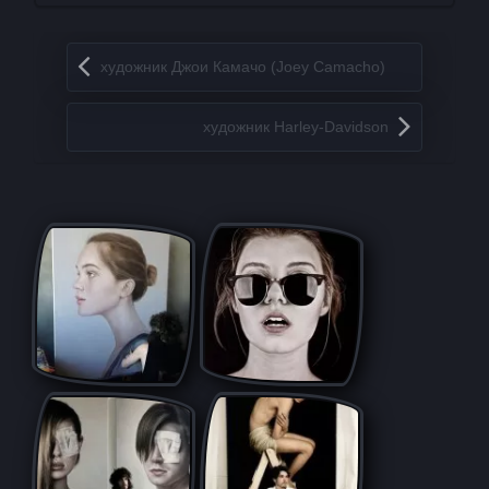
Запись навигация
художник Джои Камачо (Joey Camacho)
художник Harley-Davidson