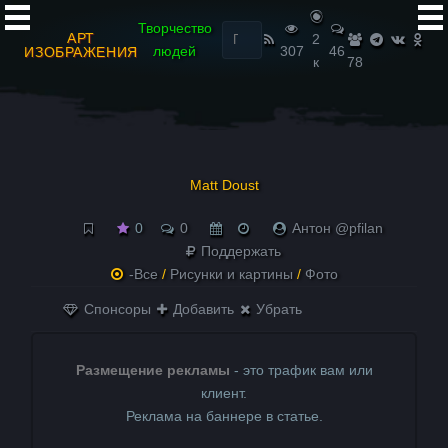
Найти:
Творчество
АРТ
2
людей
307
46
ИЗОБРАЖЕНИЯ
к
78
Matt Doust
0
0
Антон @pfilan
Поддержать
-Все
/
Рисунки и картины
/
Фото
Спонсоры
Добавить
Убрать
Размещение рекламы
- это трафик вам или
клиент.
Реклама на баннере в статье.