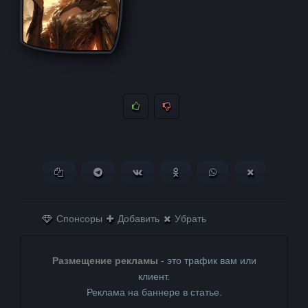
Копировать ссылку
Поделиться в Telegram
Поделиться ВКонтакте
Поделиться в
Поделиться в
Поделитьс
Одноклассниках
WhatsApp
в X (Twitter)
Спонсоры
Добавить
Убрать
Размещение рекламы
- это трафик вам или
клиент.
Реклама на баннере в статье.