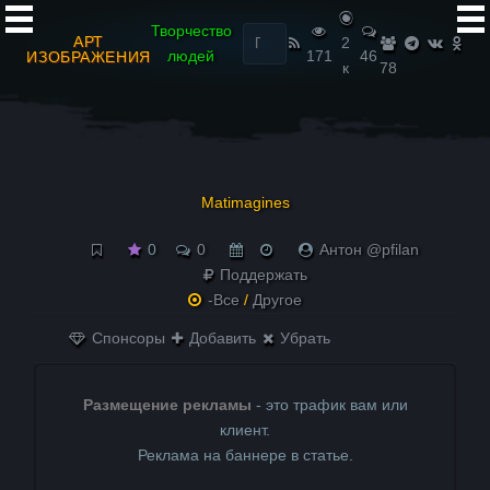
Найти:
Творчество
АРТ
2
людей
171
46
ИЗОБРАЖЕНИЯ
к
78
Matimagines
0
0
Антон @pfilan
Поддержать
-Все
/
Другое
Спонсоры
Добавить
Убрать
Размещение рекламы
- это трафик вам или
клиент.
Реклама на баннере в статье.