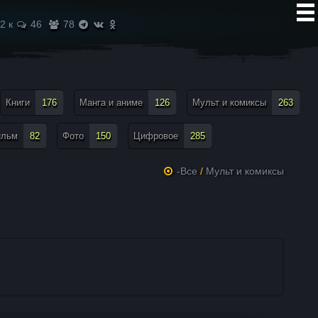
2 к
46
78
Книги
176
Манга и аниме
126
Мульт и комиксы
263
ильм
82
Фото
150
Цифровое
285
-Все
/
Мульт и комиксы