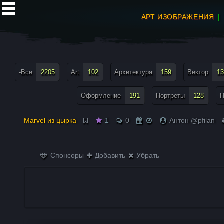
АРТ ИЗОБРАЖЕНИЯ
все теги меню
-Все
2205
Art
102
Архитектура
159
Вектор
13
Оформление
191
Портреты
128
П
Marvel из цырка
1
0
Антон @pfilan
Спонсоры
Добавить
Убрать