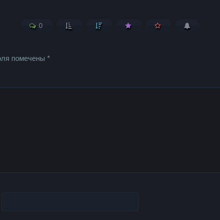
0
оля помечены
*