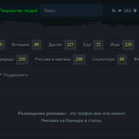
Найти:
Творчество людей
162
5
Вспышка
88
Другое
127
Еда
72
Игры
129
рирода
320
Рисунки и картины
298
Скульптура
68
Ф
Поддержать
Размещение рекламы
- это трафик вам или клиент.
Реклама на баннере в статье.