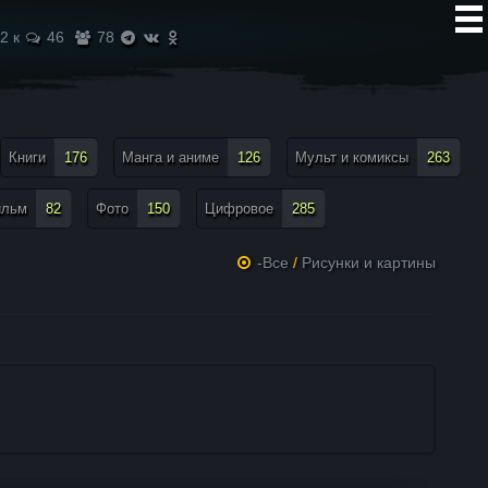
2 к
46
78
Книги
176
Манга и аниме
126
Мульт и комиксы
263
ильм
82
Фото
150
Цифровое
285
-Все
/
Рисунки и картины