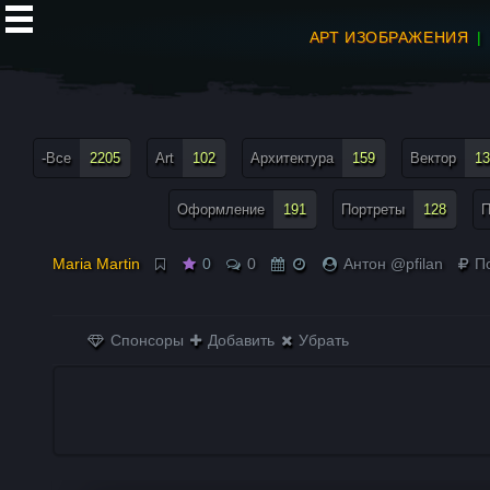
АРТ ИЗОБРАЖЕНИЯ
все теги меню
-Все
2205
Art
102
Архитектура
159
Вектор
13
Оформление
191
Портреты
128
П
Мaria Мartin
0
0
Антон @pfilan
По
Спонсоры
Добавить
Убрать