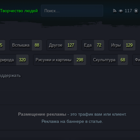
Найти:
Творчество людей
117
5
Вспышка
88
Другое
127
Еда
72
Игры
129
рирода
320
Рисунки и картины
298
Скульптура
68
Ф
ддержать
Размещение рекламы
- это трафик вам или клиент.
Реклама на баннере в статье.