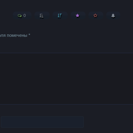
0
оля помечены
*