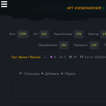
АРТ ИЗОБРАЖЕНИЯ
все теги меню
-Все
2205
Art
102
Архитектура
159
Вектор
13
Оформление
191
Портреты
128
П
Луи Эрнест Barrias
0
0
Антон @pfila
Спонсоры
Добавить
Убрать