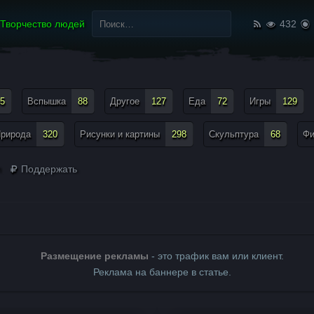
Найти:
Творчество людей
432
5
Вспышка
88
Другое
127
Еда
72
Игры
129
рирода
320
Рисунки и картины
298
Скульптура
68
Ф
n
Поддержать
Размещение рекламы
- это трафик вам или клиент.
Реклама на баннере в статье.