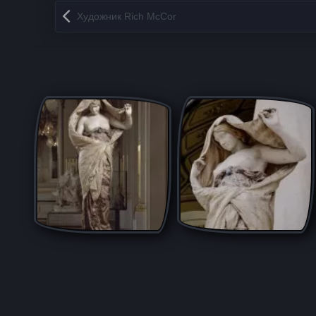
Запись навигация
Художник Rich McCor