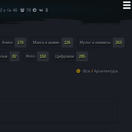
2 к
46
78
Книги
176
Манга и аниме
126
Мульт и комиксы
263
ильм
82
Фото
150
Цифровое
285
-Все
/
Архитектура