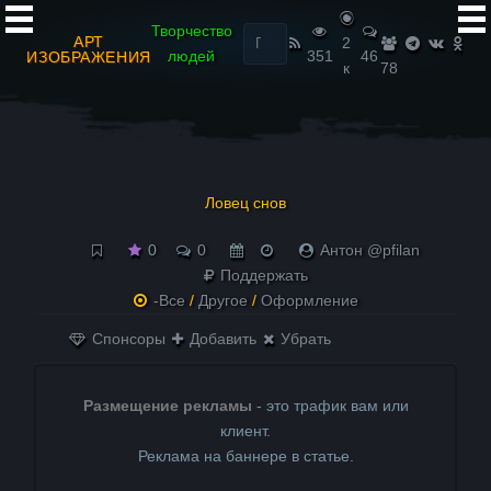
Найти:
Творчество
АРТ
2
людей
351
46
ИЗОБРАЖЕНИЯ
к
78
Ловец снов
0
0
Антон @pfilan
Поддержать
-Все
/
Другое
/
Оформление
Спонсоры
Добавить
Убрать
Размещение рекламы
- это трафик вам или
клиент.
Реклама на баннере в статье.