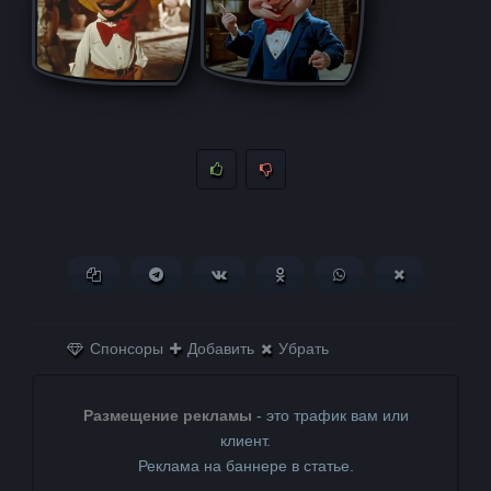
Копировать ссылку
Поделиться в Telegram
Поделиться ВКонтакте
Поделиться в
Поделиться в
Поделитьс
Одноклассниках
WhatsApp
в X (Twitter)
Спонсоры
Добавить
Убрать
Размещение рекламы
- это трафик вам или
клиент.
Реклама на баннере в статье.