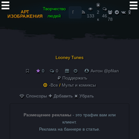
Найти:
Творчество
АРТ
2
людей
133
46
ИЗОБРАЖЕНИЯ
к
78
Looney Tunes
0
0
Антон @pfilan
Поддержать
-Все
/
Мульт и комиксы
Спонсоры
Добавить
Убрать
Размещение рекламы
- это трафик вам или
клиент.
Реклама на баннере в статье.