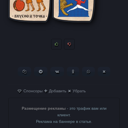
Копировать ссылку
Поделиться в Telegram
Поделиться ВКонтакте
Поделиться в
Поделиться в
Поделитьс
Одноклассниках
WhatsApp
в X (Twitter)
Спонсоры
Добавить
Убрать
Размещение рекламы
- это трафик вам или
клиент.
Реклама на баннере в статье.