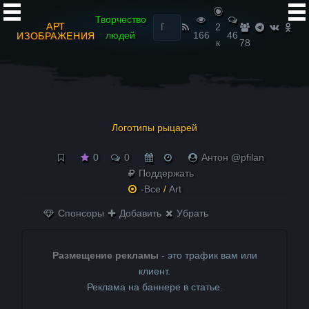
Найти:
Творчество
АРТ
2
людей
166
46
ИЗОБРАЖЕНИЯ
к
78
Логотипы рыцарей
0
0
Антон @pfilan
Поддержать
-Все
/
Art
Спонсоры
Добавить
Убрать
Размещение рекламы
- это трафик вам или
клиент.
Реклама на баннере в статье.