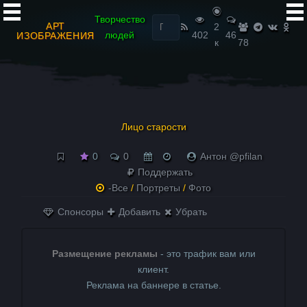
Найти:
Творчество
АРТ
2
людей
402
46
ИЗОБРАЖЕНИЯ
к
78
Лицо старости
0
0
Антон @pfilan
Поддержать
-Все
/
Портреты
/
Фото
Спонсоры
Добавить
Убрать
Размещение рекламы
- это трафик вам или
клиент.
Реклама на баннере в статье.