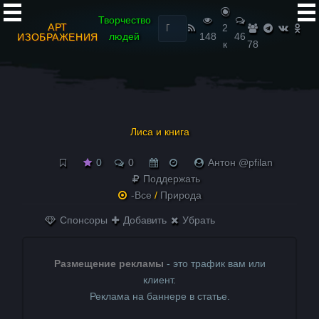
Найти:
Творчество
АРТ
2
людей
148
46
ИЗОБРАЖЕНИЯ
к
78
Лиса и книга
0
0
Антон @pfilan
Поддержать
-Все
/
Природа
Спонсоры
Добавить
Убрать
Размещение рекламы
- это трафик вам или
клиент.
Реклама на баннере в статье.