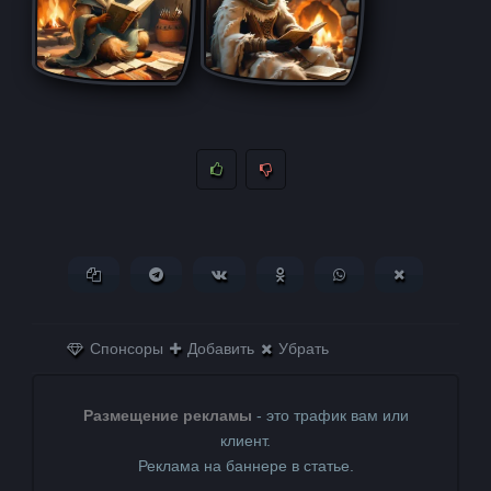
Копировать ссылку
Поделиться в Telegram
Поделиться ВКонтакте
Поделиться в
Поделиться в
Поделитьс
Одноклассниках
WhatsApp
в X (Twitter)
Спонсоры
Добавить
Убрать
Размещение рекламы
- это трафик вам или
клиент.
Реклама на баннере в статье.