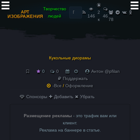
Найти:
Творчество
АРТ
2
людей
146
46
ИЗОБРАЖЕНИЯ
к
78
Кукольные диорамы
0
0
Антон @pfilan
Поддержать
-Все
/
Оформление
Спонсоры
Добавить
Убрать
Размещение рекламы
- это трафик вам или
клиент.
Реклама на баннере в статье.