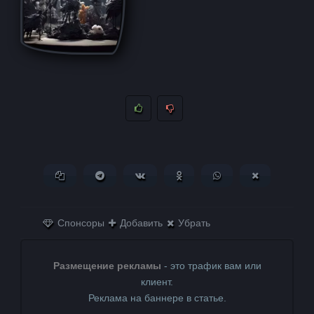
Копировать ссылку
Поделиться в Telegram
Поделиться ВКонтакте
Поделиться в
Поделиться в
Поделитьс
Одноклассниках
WhatsApp
в X (Twitter)
Спонсоры
Добавить
Убрать
Размещение рекламы
- это трафик вам или
клиент.
Реклама на баннере в статье.