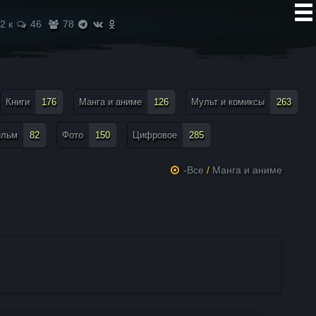
2 к
46
78
Книги
176
Манга и аниме
126
Мульт и комиксы
263
ильм
82
Фото
150
Цифровое
285
-Все
/
Манга и аниме