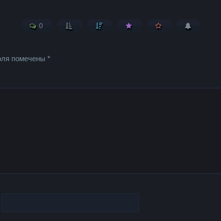
0
оля помечены
*