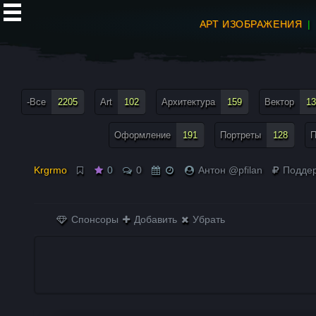
АРТ ИЗОБРАЖЕНИЯ
все теги меню
-Все
2205
Art
102
Архитектура
159
Вектор
13
Оформление
191
Портреты
128
П
Krgrmo
0
0
Антон @pfilan
Поддер
Спонсоры
Добавить
Убрать