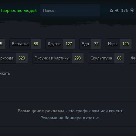
Найти:
Творчество людей
175
5
Вспышка
88
Другое
127
Еда
72
Игры
129
рирода
320
Рисунки и картины
298
Скульптура
68
Ф
жать
Размещение рекламы
- это трафик вам или клиент.
Реклама на баннере в статье.