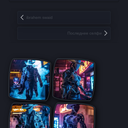
Запись навигация
ibrahem swaid
Последнее селфи