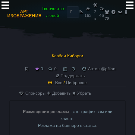
Найти:
Творчество
АРТ
2
людей
163
46
ИЗОБРАЖЕНИЯ
к
78
Ковбои Киборги
0
0
Антон @pfilan
Поддержать
-Все
/
Цифровое
Спонсоры
Добавить
Убрать
Размещение рекламы
- это трафик вам или
клиент.
Реклама на баннере в статье.