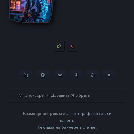
Копировать ссылку
Поделиться в Telegram
Поделиться ВКонтакте
Поделиться в
Поделиться в
Поделитьс
Одноклассниках
WhatsApp
в X (Twitter)
Спонсоры
Добавить
Убрать
Размещение рекламы
- это трафик вам или
клиент.
Реклама на баннере в статье.