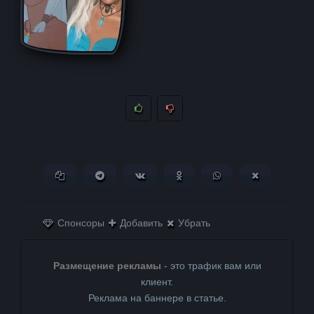
Копировать ссылку
Поделиться в Telegram
Поделиться ВКонтакте
Поделиться в
Поделиться в
Поделитьс
Одноклассниках
WhatsApp
в X (Twitter)
Спонсоры
Добавить
Убрать
Размещение рекламы
- это трафик вам или
клиент.
Реклама на баннере в статье.