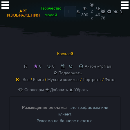
Найти:
Творчество
АРТ
2
людей
300
46
ИЗОБРАЖЕНИЯ
к
78
Косплей
0
0
Антон @pfilan
Поддержать
-Все
/
Книги
/
Мульт и комиксы
/
Портреты
/
Фото
Спонсоры
Добавить
Убрать
Размещение рекламы
- это трафик вам или
клиент.
Реклама на баннере в статье.