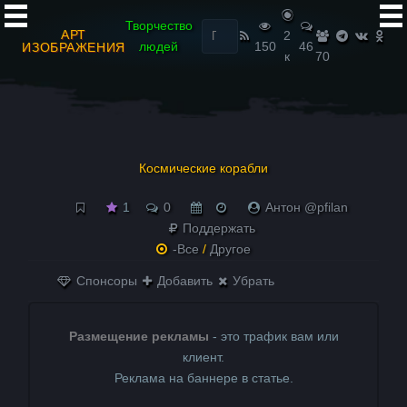
Найти:
Творчество
АРТ
2
людей
150
46
ИЗОБРАЖЕНИЯ
к
70
Космические корабли
1
0
Антон @pfilan
Поддержать
-Все
/
Другое
Спонсоры
Добавить
Убрать
Размещение рекламы
- это трафик вам или
клиент.
Реклама на баннере в статье.