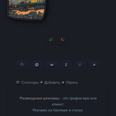
Копировать ссылку
Поделиться в Telegram
Поделиться ВКонтакте
Поделиться в
Поделиться в
Поделитьс
Одноклассниках
WhatsApp
в X (Twitter)
Спонсоры
Добавить
Убрать
Размещение рекламы
- это трафик вам или
клиент.
Реклама на баннере в статье.