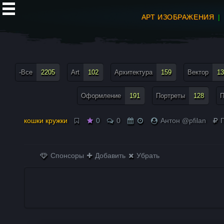
АРТ ИЗОБРАЖЕНИЯ
все теги меню
-Все
2205
Art
102
Архитектура
159
Вектор
13
Оформление
191
Портреты
128
П
кошки кружки
0
0
Антон @pfilan
П
Спонсоры
Добавить
Убрать