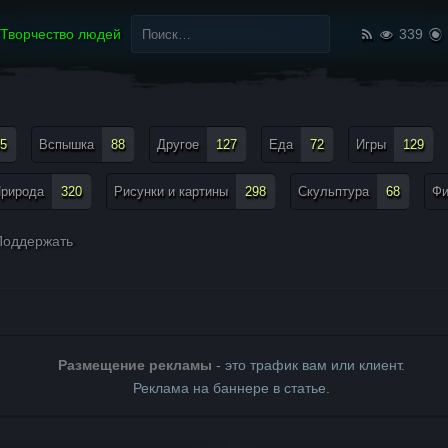
Найти:
Творчество людей
339
5
Вспышка
88
Другое
127
Еда
72
Игры
129
рирода
320
Рисунки и картины
298
Скульптура
68
Ф
оддержать
Размещение рекламы
- это трафик вам или клиент.
Реклама на баннере в статье.