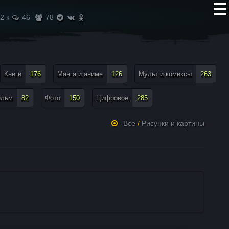
2 к
46
78
Книги
176
Манга и аниме
126
Мульт и комиксы
263
ильм
82
Фото
150
Цифровое
285
-Все
/
Рисунки и картины