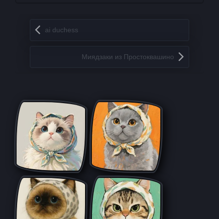
Запись навигация
ai duchess
Миядзаки из Простоквашино