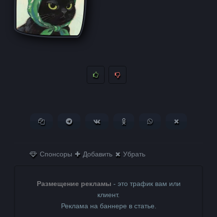
Копировать ссылку
Поделиться в Telegram
Поделиться ВКонтакте
Поделиться в
Поделиться в
Поделитьс
Одноклассниках
WhatsApp
в X (Twitter)
Спонсоры
Добавить
Убрать
Размещение рекламы
- это трафик вам или
клиент.
Реклама на баннере в статье.