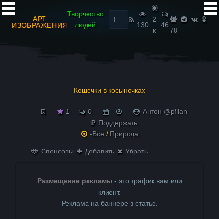
Найти:
Творчество
АРТ
2
людей
130
46
ИЗОБРАЖЕНИЯ
к
78
Кошечки в косыночках
1
0
Антон @pfilan
Поддержать
-Все
/
Природа
Спонсоры
Добавить
Убрать
Размещение рекламы
- это трафик вам или
клиент.
Реклама на баннере в статье.