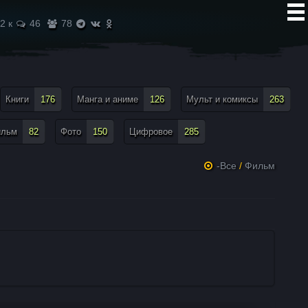
2 к
46
78
Книги
176
Манга и аниме
126
Мульт и комиксы
263
ильм
82
Фото
150
Цифровое
285
-Все
/
Фильм