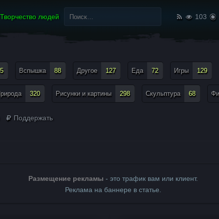
Найти:
Творчество людей
103
5
Вспышка
88
Другое
127
Еда
72
Игры
129
рирода
320
Рисунки и картины
298
Скульптура
68
Ф
Поддержать
Размещение рекламы
- это трафик вам или клиент.
Реклама на баннере в статье.