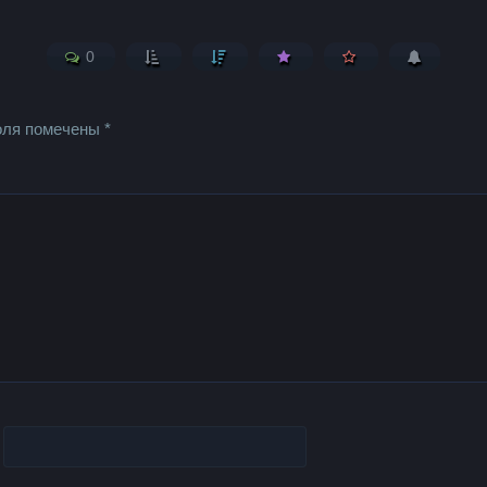
0
оля помечены
*