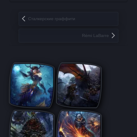
Запись навигация
Сталкерские граффити
Rémi LaBarre