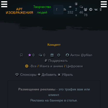
Найти:
Творчество
АРТ
2
людей
332
46
ИЗОБРАЖЕНИЯ
к
78
Концепт
0
0
Антон @pfilan
Поддержать
-Все
/
Манга и аниме
/
Цифровое
Спонсоры
Добавить
Убрать
Размещение рекламы
- это трафик вам или
клиент.
Реклама на баннере в статье.