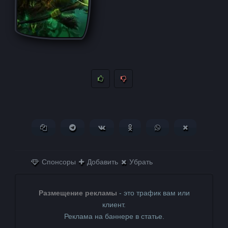
Копировать ссылку
Поделиться в Telegram
Поделиться ВКонтакте
Поделиться в
Поделиться в
Поделитьс
Одноклассниках
WhatsApp
в X (Twitter)
Спонсоры
Добавить
Убрать
Размещение рекламы
- это трафик вам или
клиент.
Реклама на баннере в статье.