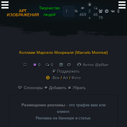
Найти:
Творчество
АРТ
2
людей
469
46
ИЗОБРАЖЕНИЯ
к
78
Коллажи Марсело Монреаля (Marcelo Monreal)
0
0
Антон @pfilan
Поддержать
-Все
/
Art
/
Фото
Спонсоры
Добавить
Убрать
Размещение рекламы
- это трафик вам или
клиент.
Реклама на баннере в статье.