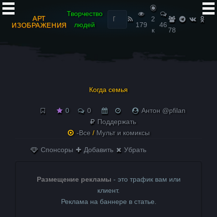
Найти:
Творчество
АРТ
2
людей
179
46
ИЗОБРАЖЕНИЯ
к
78
Когда семья
0
0
Антон @pfilan
Поддержать
-Все
/
Мульт и комиксы
Спонсоры
Добавить
Убрать
Размещение рекламы
- это трафик вам или
клиент.
Реклама на баннере в статье.