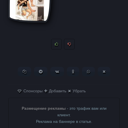
Копировать ссылку
Поделиться в Telegram
Поделиться ВКонтакте
Поделиться в
Поделиться в
Поделитьс
Одноклассниках
WhatsApp
в X (Twitter)
Спонсоры
Добавить
Убрать
Размещение рекламы
- это трафик вам или
клиент.
Реклама на баннере в статье.