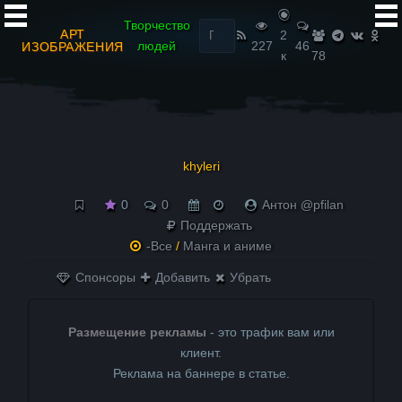
Найти:
Творчество
АРТ
2
людей
227
46
ИЗОБРАЖЕНИЯ
к
78
khyleri
0
0
Антон @pfilan
Поддержать
-Все
/
Манга и аниме
Спонсоры
Добавить
Убрать
Размещение рекламы
- это трафик вам или
клиент.
Реклама на баннере в статье.