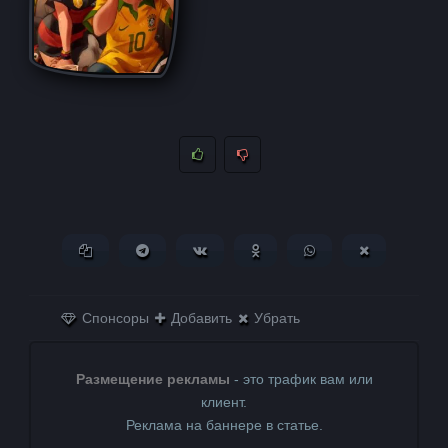
Копировать ссылку
Поделиться в Telegram
Поделиться ВКонтакте
Поделиться в
Поделиться в
Поделитьс
Одноклассниках
WhatsApp
в X (Twitter)
Спонсоры
Добавить
Убрать
Размещение рекламы
- это трафик вам или
клиент.
Реклама на баннере в статье.