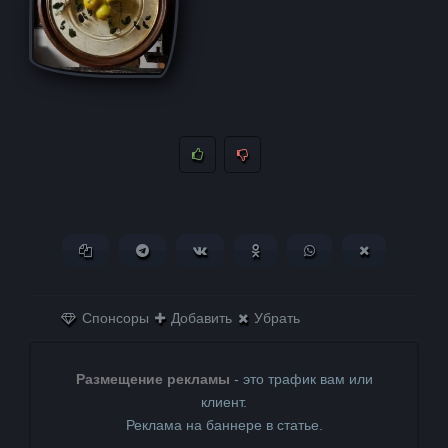
Копировать ссылку
Поделиться в Telegram
Поделиться ВКонтакте
Поделиться в
Поделиться в
Поделитьс
Одноклассниках
WhatsApp
в X (Twitter)
Спонсоры
Добавить
Убрать
Размещение рекламы
- это трафик вам или
клиент.
Реклама на баннере в статье.