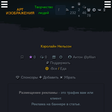
Найти:
Творчество
АРТ
2
людей
232
46
ИЗОБРАЖЕНИЯ
к
78
Кэролайн Нельсон
0
0
Антон @pfilan
Поддержать
-Все
/
Еда
Спонсоры
Добавить
Убрать
Размещение рекламы
- это трафик вам или
клиент.
Реклама на баннере в статье.