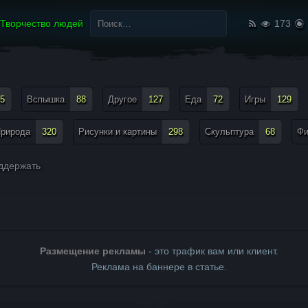
Найти:
Творчество людей
173
5
Вспышка
88
Другое
127
Еда
72
Игры
129
рирода
320
Рисунки и картины
298
Скульптура
68
Ф
ддержать
Размещение рекламы
- это трафик вам или клиент.
Реклама на баннере в статье.