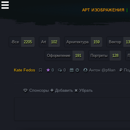
АРТ ИЗОБРАЖЕНИЯ
все теги меню
-Все
2205
Art
102
Архитектура
159
Вектор
13
Оформление
191
Портреты
128
П
Kate Fedos
0
0
Антон @pfilan
По
Спонсоры
Добавить
Убрать