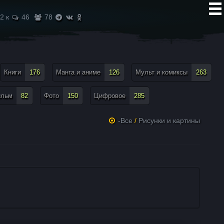
2 к
46
78
Книги
176
Манга и аниме
126
Мульт и комиксы
263
ильм
82
Фото
150
Цифровое
285
-Все
/
Рисунки и картины