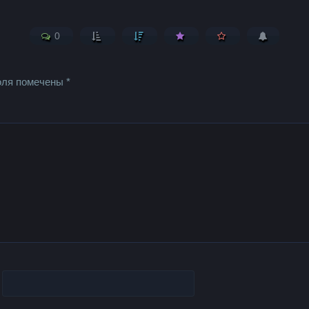
0
оля помечены
*