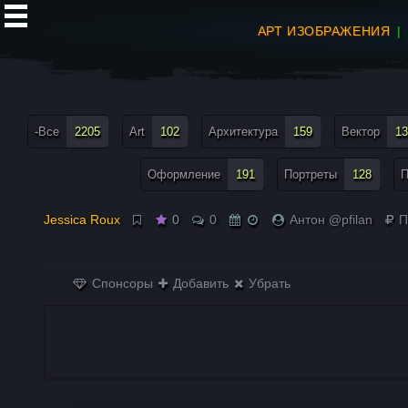
АРТ ИЗОБРАЖЕНИЯ
все теги меню
-Все
2205
Art
102
Архитектура
159
Вектор
13
Оформление
191
Портреты
128
П
Jessica Roux
0
0
Антон @pfilan
П
Спонсоры
Добавить
Убрать