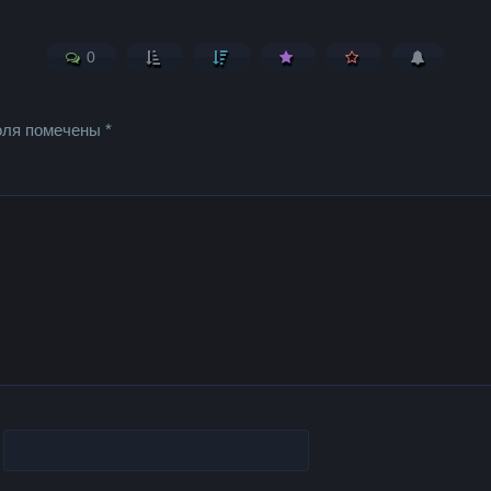
0
оля помечены
*