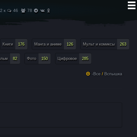
2 к
46
78
Книги
176
Манга и аниме
126
Мульт и комиксы
263
ильм
82
Фото
150
Цифровое
285
-Все
/
Вспышка