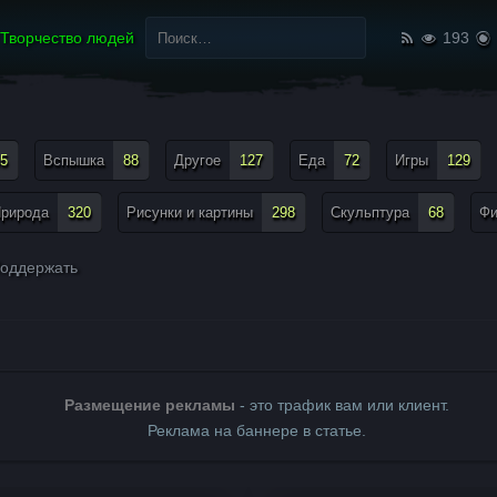
Найти:
Творчество людей
193
5
Вспышка
88
Другое
127
Еда
72
Игры
129
рирода
320
Рисунки и картины
298
Скульптура
68
Ф
оддержать
Размещение рекламы
- это трафик вам или клиент.
Реклама на баннере в статье.