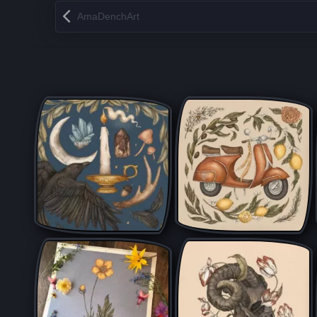
Запись навигация
AmaDenchArt