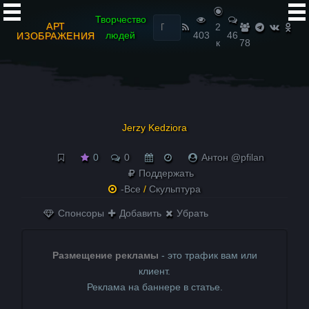
Найти:
Творчество
АРТ
2
людей
403
46
ИЗОБРАЖЕНИЯ
к
78
Jerzy Kedziora
0
0
Антон @pfilan
Поддержать
-Все
/
Скульптура
Спонсоры
Добавить
Убрать
Размещение рекламы
- это трафик вам или
клиент.
Реклама на баннере в статье.