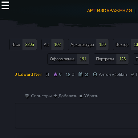
АРТ ИЗОБРАЖЕНИЯ
все теги меню
-Все
2205
Art
102
Архитектура
159
Вектор
13
Оформление
191
Портреты
128
П
J Edward Neil
0
0
Антон @pfilan
П
Спонсоры
Добавить
Убрать