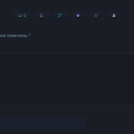
0
оля помечены
*