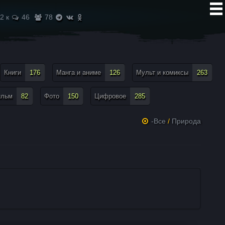
2 к
46
78
Книги
176
Манга и аниме
126
Мульт и комиксы
263
ильм
82
Фото
150
Цифровое
285
-Все
/
Природа