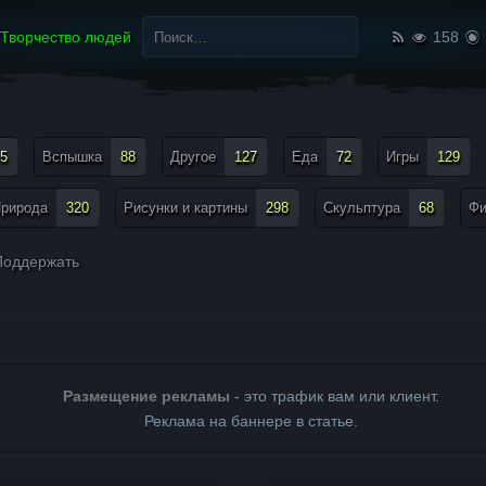
Найти:
Творчество людей
158
5
Вспышка
88
Другое
127
Еда
72
Игры
129
рирода
320
Рисунки и картины
298
Скульптура
68
Ф
оддержать
Размещение рекламы
- это трафик вам или клиент.
Реклама на баннере в статье.