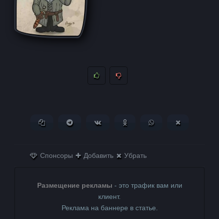
Копировать ссылку
Поделиться в Telegram
Поделиться ВКонтакте
Поделиться в
Поделиться в
Поделитьс
Одноклассниках
WhatsApp
в X (Twitter)
Спонсоры
Добавить
Убрать
Размещение рекламы
- это трафик вам или
клиент.
Реклама на баннере в статье.