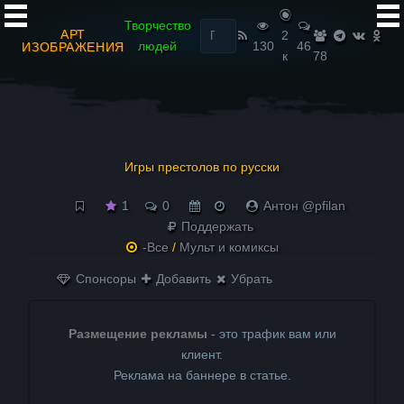
Найти:
Творчество
АРТ
2
людей
130
46
ИЗОБРАЖЕНИЯ
к
78
Игры престолов по русски
1
0
Антон @pfilan
Поддержать
-Все
/
Мульт и комиксы
Спонсоры
Добавить
Убрать
Размещение рекламы
- это трафик вам или
клиент.
Реклама на баннере в статье.