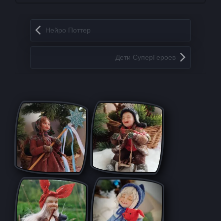
Запись навигация
Нейро Поттер
Дети СуперГероев