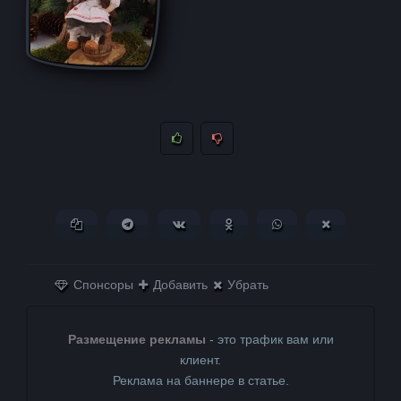
Копировать ссылку
Поделиться в Telegram
Поделиться ВКонтакте
Поделиться в
Поделиться в
Поделитьс
Одноклассниках
WhatsApp
в X (Twitter)
Спонсоры
Добавить
Убрать
Размещение рекламы
- это трафик вам или
клиент.
Реклама на баннере в статье.