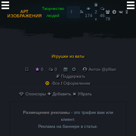
Найти:
Творчество
АРТ
2
людей
174
46
ИЗОБРАЖЕНИЯ
к
78
Игрушки из ваты
0
0
Антон @pfilan
Поддержать
-Все
/
Оформление
Спонсоры
Добавить
Убрать
Размещение рекламы
- это трафик вам или
клиент.
Реклама на баннере в статье.